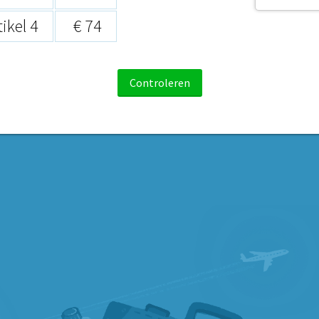
tikel 4
€ 74