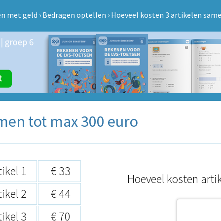
n met geld
›
Bedragen optellen
›
Hoeveel kosten 3 artikelen same
amen tot max 300 euro
tikel 1
€ 33
Hoeveel kosten artik
tikel 2
€ 44
tikel 3
€ 70