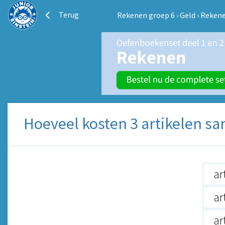
Terug
Rekenen groep 6
›
Geld
›
Rekene
Hoeveel kosten 3 artikelen s
ar
ar
ar