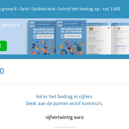
 groep 6
›
Geld
›
Geldnotatie
›
Schrijf het bedrag op - tot 1.000
00
Vul in: het bedrag in cijfers.
Denk aan de punten en/of komma's.
vijfentwintig euro