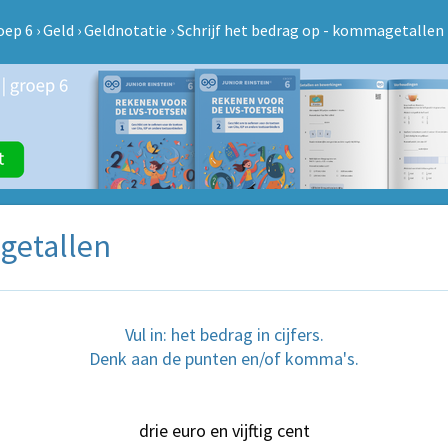
oep 6
›
Geld
›
Geldnotatie
›
Schrijf het bedrag op - kommagetallen
agetallen
Vul in: het bedrag in cijfers.
Denk aan de punten en/of komma's.
drie euro en vijftig cent