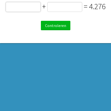
+
= 4.276