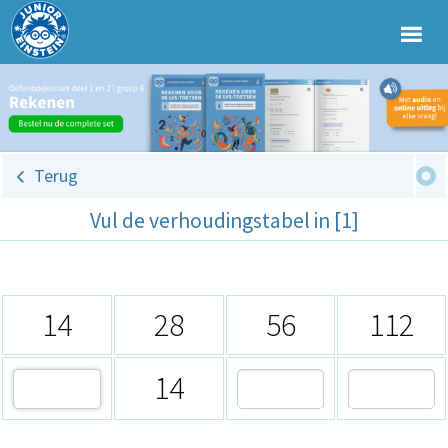
Terug
Vul de verhoudingstabel in [1]
14
28
56
112
14