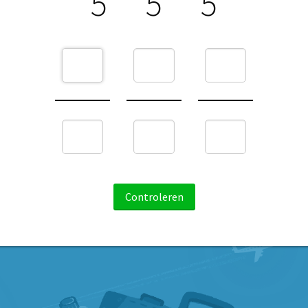
5
5
5