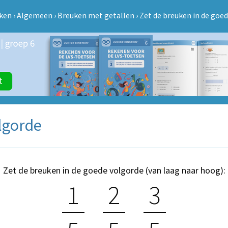
ken
›
Algemeen
›
Breuken met getallen
›
Zet de breuken in de goe
lgorde
Zet de breuken in de goede volgorde (van laag naar hoog):
1
2
3