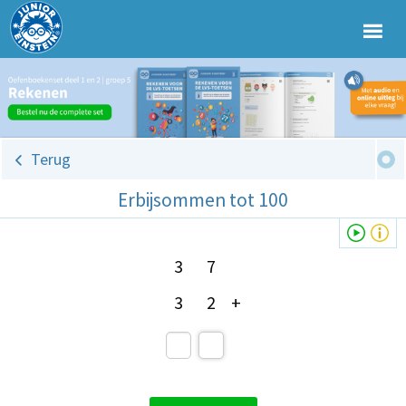
Terug
Erbijsommen tot 100
3
7
3
2
+