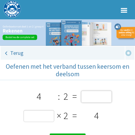
Terug
Oefenen met het verband tussen keersom en
deelsom
4
:
2
=
×
2
=
4