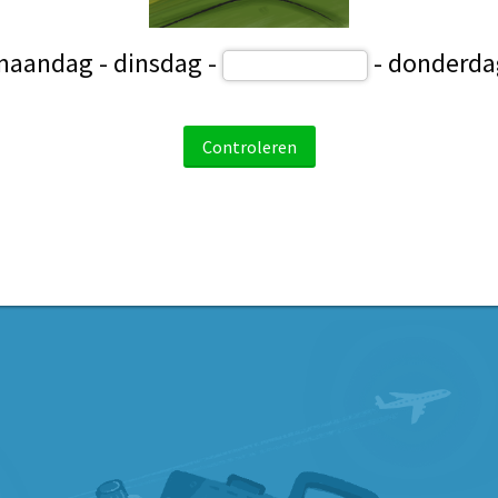
maandag - dinsdag -
- donderda