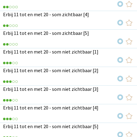
Erbij 11 tot en met 20 - som zichtbaar [4]
Erbij 11 tot en met 20 - som zichtbaar [5]
Erbij 11 tot en met 20 - som niet zichtbaar [1]
Erbij 11 tot en met 20 - som niet zichtbaar [2]
Erbij 11 tot en met 20 - som niet zichtbaar [3]
Erbij 11 tot en met 20 - som niet zichtbaar [4]
Erbij 11 tot en met 20 - som niet zichtbaar [5]