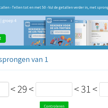
tallen
›
Tellen tot en met 50
›
Vul de getallen verder in, met spron
 sprongen van 1
< 29 <
< 31 <