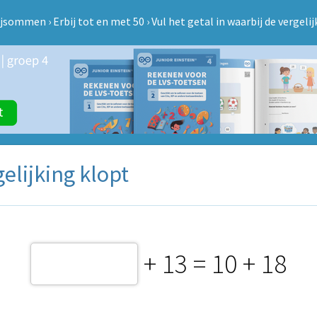
ijsommen
›
Erbij tot en met 50
›
Vul het getal in waarbij de vergeli
gelijking klopt
+ 13 = 10 + 18