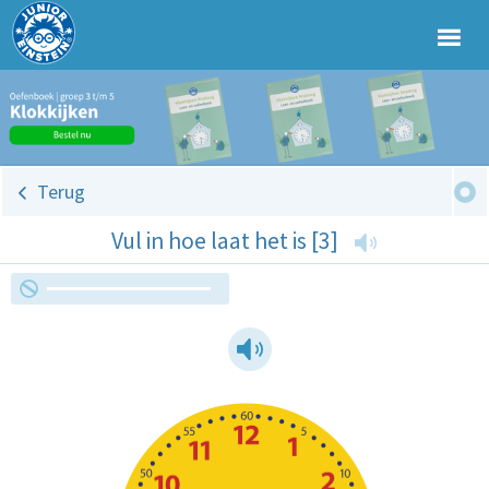
Terug
Vul in hoe laat het is [3]