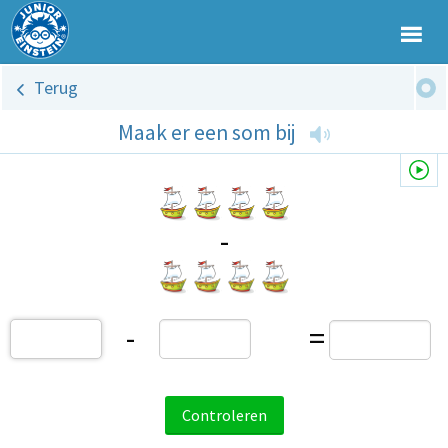
Terug
Maak er een som bij
-
-
=