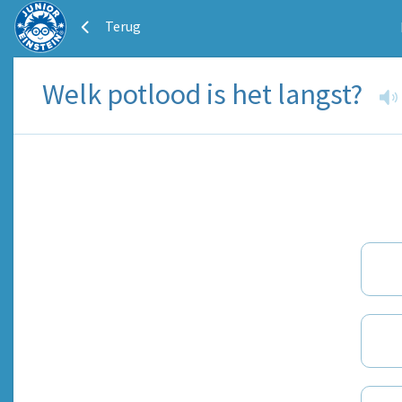
Terug
Welk potlood is het langst?