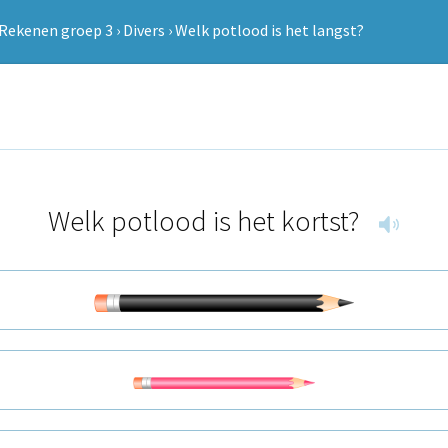
Rekenen groep 3
›
Divers
›
Welk potlood is het langst?
Welk potlood is het kortst?