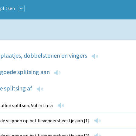
plitsen
 plaatjes, dobbelstenen en vingers
 goede splitsing aan
 splitsing af
allen splitsen. Vul in tm 5
 de stippen op het lieveheersbeestje aan [1]
 de stippen op het lieveheersbeestje aan [2]