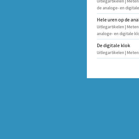
Uitlegartikelen | Meten
de analoge- en digitale
Hele uren op de ana
Uitlegartikelen | Meten
analoge- en digitale kl
De digitale klok
Uitlegartikelen | Meten 