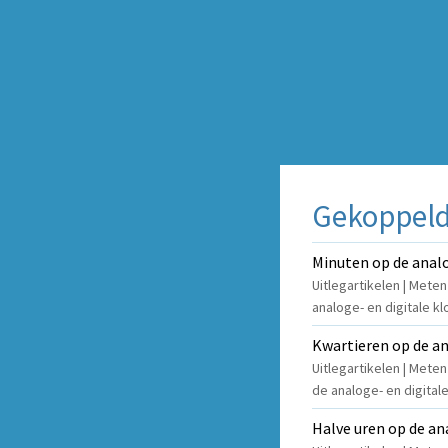
Gekoppelde
Minuten op de analo
Uitlegartikelen | Meten
analoge- en digitale kl
Kwartieren op de an
Uitlegartikelen | Meten
de analoge- en digitale
Halve uren op de an