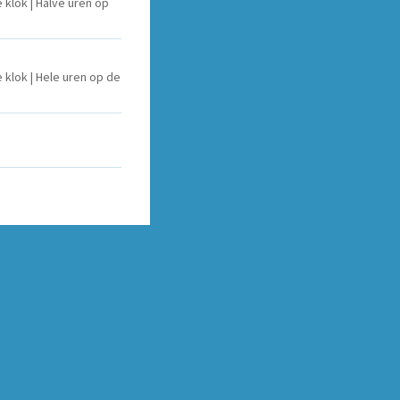
 klok | Halve uren op
 klok | Hele uren op de