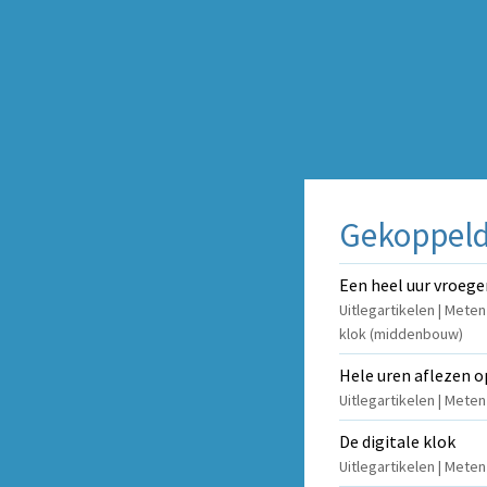
Gekoppelde
Een heel uur vroege
Uitlegartikelen | Meten
klok (middenbouw)
Hele uren aflezen op
Uitlegartikelen | Meten
De digitale klok
Uitlegartikelen | Meten 