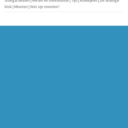
Uitlegartikelen | Meten en meetkunde | Tijd | Klokkijken | De analoge
klok | Minuten | Wat zijn minuten?