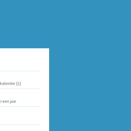
kalender [1]
n een jaar