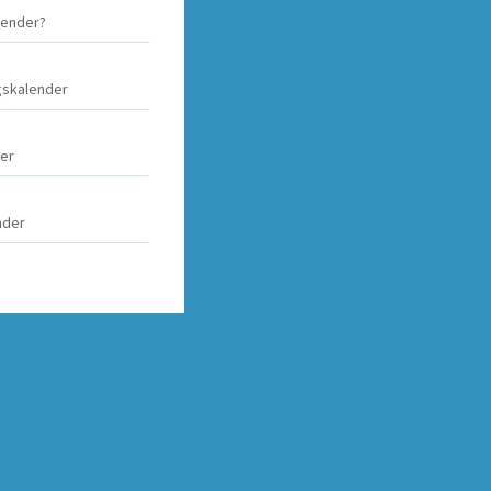
alender?
agskalender
der
nder