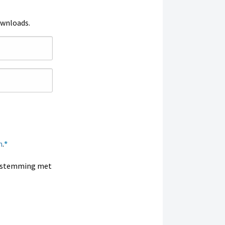
ownloads.
n
.
enstemming met