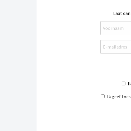
Laat dan
I
Ik geef toe