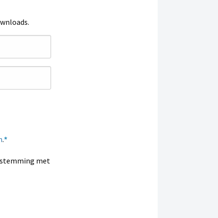
ownloads.
n
.
enstemming met