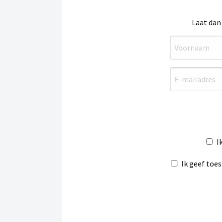
Laat dan
I
Ik geef toe