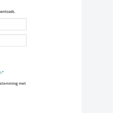
ownloads.
n
.
enstemming met