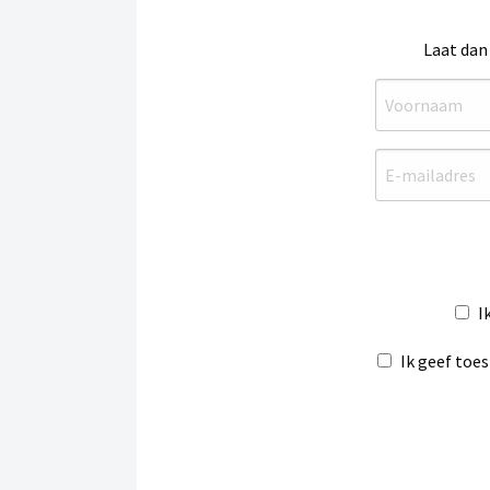
Laat dan
I
Ik geef toe