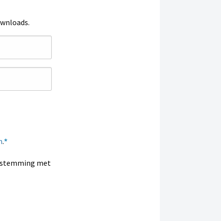
ownloads.
n
.
enstemming met