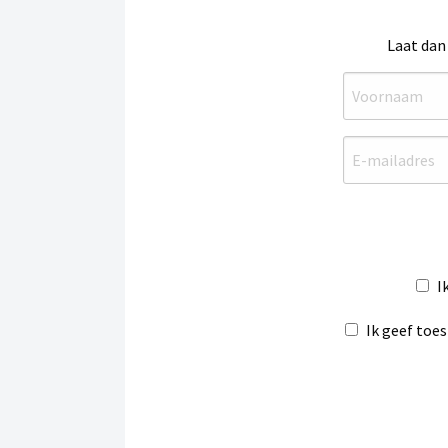
Laat dan
I
Ik geef toe