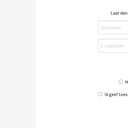
Laat dan
I
Ik geef toe