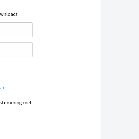
ownloads.
n
.
enstemming met