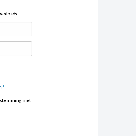
ownloads.
n
.
enstemming met