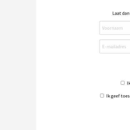
Laat dan
I
Ik geef toe