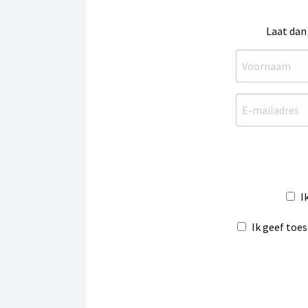
Laat dan
I
Ik geef toe