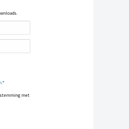
ownloads.
n
.
enstemming met