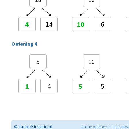
4
14
10
6
Oefening 4
5
10
1
4
5
5
© JuniorEinstein.nl
Online oefenen | Educatiev