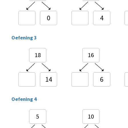
0
4
Oefening 3
18
16
14
6
Oefening 4
5
10