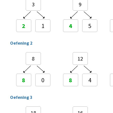
3
9
2
1
4
5
Oefening 2
8
12
8
0
8
4
Oefening 3
18
16