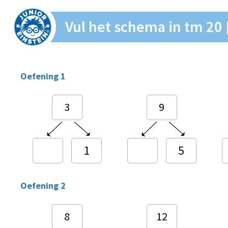
Vul het schema in tm 20 
Oefening 1
3
9
1
5
Oefening 2
8
12