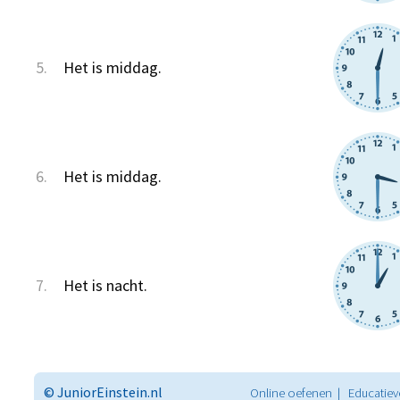
5.
Het is middag.
6.
Het is middag.
7.
Het is nacht.
© JuniorEinstein.nl
Online oefenen | Educatiev