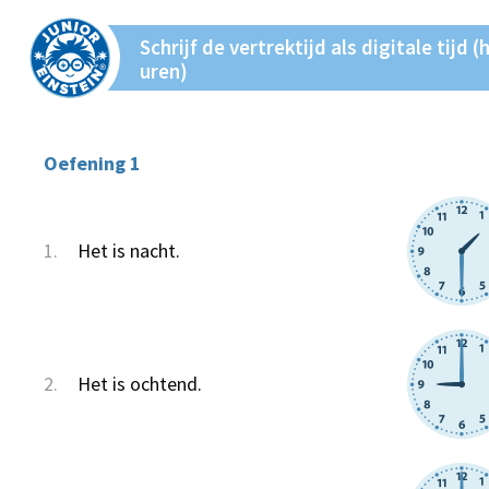
Schrijf de vertrektijd als digitale tijd (
uren)
Oefening 1
1.
Het is nacht.
2.
Het is ochtend.