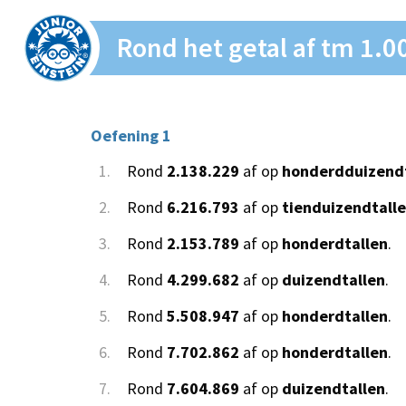
Rond het getal af tm 1.0
Oefening 1
1.
Rond
2.138.229
af op
honderdduizendt
2.
Rond
6.216.793
af op
tienduizendtall
3.
Rond
2.153.789
af op
honderdtallen
.
4.
Rond
4.299.682
af op
duizendtallen
.
5.
Rond
5.508.947
af op
honderdtallen
.
6.
Rond
7.702.862
af op
honderdtallen
.
7.
Rond
7.604.869
af op
duizendtallen
.