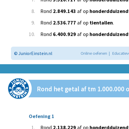
8.
Rond
2.849.143
af op
honderdduizendt
9.
Rond
2.536.777
af op
tientallen
.
10.
Rond
6.400.929
af op
honderdduizendt
© JuniorEinstein.nl
Online oefenen | Educatiev
Rond het getal af tm 1.000.000 
Oefening 1
1.
Rond
2.138.229
af op
honderdduizendt