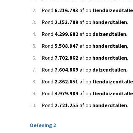
2.
Rond
6.216.793
af op
tienduizendtall
3.
Rond
2.153.789
af op
honderdtallen
.
4.
Rond
4.299.682
af op
duizendtallen
.
5.
Rond
5.508.947
af op
honderdtallen
.
6.
Rond
7.702.862
af op
honderdtallen
.
7.
Rond
7.604.869
af op
duizendtallen
.
8.
Rond
2.862.651
af op
tienduizendtall
9.
Rond
4.979.984
af op
tienduizendtall
10.
Rond
2.721.255
af op
honderdtallen
.
Oefening 2