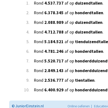
1.
Rond
4.537.737
af op
duizendtallen
.
2.
Rond
6.378.345
af op
honderdtallen
.
3.
Rond
2.088.989
af op
duizendtallen
.
4.
Rond
4.712.788
af op
duizendtallen
.
5.
Rond
5.184.521
af op
tienduizendtall
6.
Rond
4.781.246
af op
honderdtallen
.
7.
Rond
5.520.717
af op
honderdduizendt
8.
Rond
2.849.143
af op
honderdduizendt
9.
Rond
2.536.777
af op
tientallen
.
10.
Rond
6.400.929
af op
honderdduizendt
© JuniorEinstein.nl
Online oefenen | Educatiev