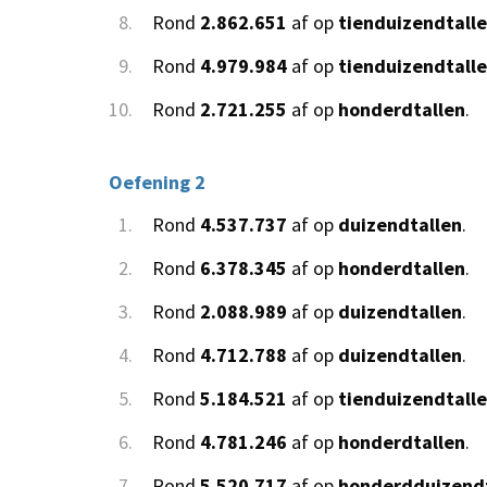
8.
Rond
2.862.651
af op
tienduizendtall
9.
Rond
4.979.984
af op
tienduizendtall
10.
Rond
2.721.255
af op
honderdtallen
.
Oefening 2
1.
Rond
4.537.737
af op
duizendtallen
.
2.
Rond
6.378.345
af op
honderdtallen
.
3.
Rond
2.088.989
af op
duizendtallen
.
4.
Rond
4.712.788
af op
duizendtallen
.
5.
Rond
5.184.521
af op
tienduizendtall
6.
Rond
4.781.246
af op
honderdtallen
.
7.
Rond
5.520.717
af op
honderdduizendt