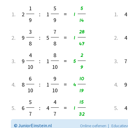
5
1
5
1
1.
2
:
1
=
1.
4
9
9
14
28
3
7
1
2.
9
:
5
=
2.
4
8
8
47
2
4
8
5
3.
9
:
1
=
3.
7
10
10
9
10
6
9
4
4.
8
:
1
=
4.
9
10
10
19
15
5
4
1
5.
6
:
4
=
5.
4
7
7
32
© JuniorEinstein.nl
Online oefenen | Educatiev