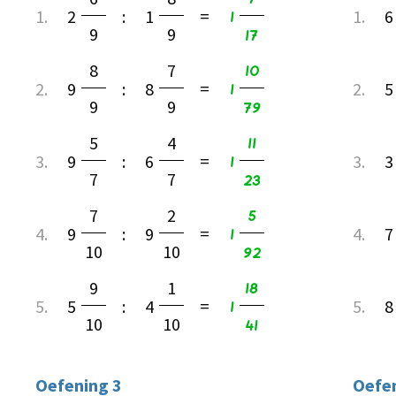
1
1.
2
:
1
=
1.
6
9
9
17
10
8
7
1
2.
9
:
8
=
2.
5
9
9
79
11
5
4
1
3.
9
:
6
=
3.
3
7
7
23
5
7
2
1
4.
9
:
9
=
4.
7
10
10
92
18
9
1
1
5.
5
:
4
=
5.
8
10
10
41
Oefening 3
Oefen