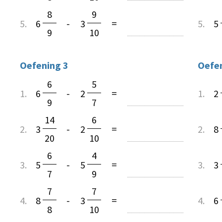
8
9
5.
6
-
3
=
5.
5
9
10
Oefening 3
Oefen
6
5
1.
6
-
2
=
1.
2
9
7
14
6
2.
3
-
2
=
2.
8
20
10
6
4
3.
5
-
5
=
3.
3
7
9
7
7
4.
8
-
3
=
4.
6
8
10