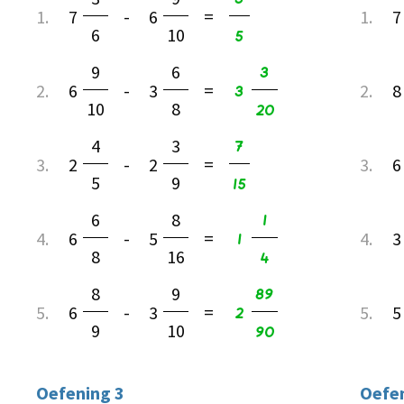
1.
7
-
6
=
1.
7
6
10
5
3
9
6
3
2.
6
-
3
=
2.
8
10
8
20
7
4
3
3.
2
-
2
=
3.
6
5
9
15
1
6
8
1
4.
6
-
5
=
4.
3
8
16
4
89
8
9
2
5.
6
-
3
=
5.
5
9
10
90
Oefening 3
Oefen