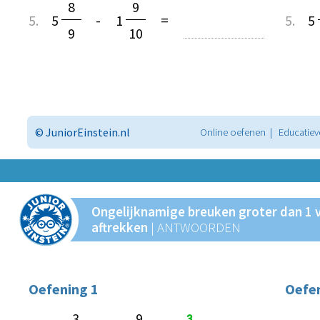
8
9
5.
5
-
1
=
5.
5
9
10
© JuniorEinstein.nl
Online oefenen | Educatiev
Ongelijknamige breuken groter dan 1 
aftrekken
| ANTWOORDEN
Oefening 1
Oefen
3
3
9