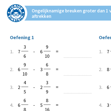
Ongelijknamige breuken groter dan 1 
aftrekken
Oefening 1
Oefen
3
9
1.
7
-
6
=
1.
7
6
10
9
6
2.
6
-
3
=
2.
8
10
8
4
3
3.
2
-
2
=
3.
6
5
9
6
8
4.
6
-
5
=
4.
3
8
16