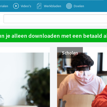
rialen
Video's
Werkbladen
Doelen
un je alleen downloaden met een betaald
Scholen