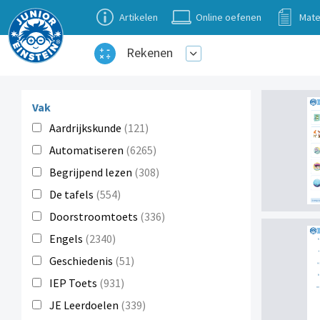
Artikelen
Online oefenen
Mate
Rekenen
Vak
Aardrijkskunde
(121)
Automatiseren
(6265)
Begrijpend lezen
(308)
De tafels
(554)
Doorstroomtoets
(336)
Engels
(2340)
Geschiedenis
(51)
IEP Toets
(931)
JE Leerdoelen
(339)