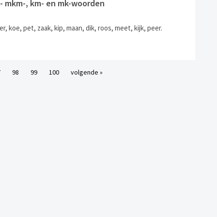
9] - mkm-, km- en mk-woorden
er, koe, pet, zaak, kip, maan, dik, roos, meet, kijk, peer.
7
98
99
100
volgende »