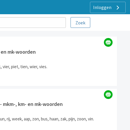
Inloggen
- en mk-woorden
vier, piet, tien, wier, vies.
9] - mkm-, km- en mk-woorden
n, rij, week, aap, zon, bus, haan, zak, pijn, zoon, vin.