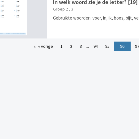
In welk woord zie je de letter? [1
Groep 2 , 3
Gebruikte woorden: voer, in, ik, boos, bijt, ve
« vorige
1
2
3
...
94
95
96
9