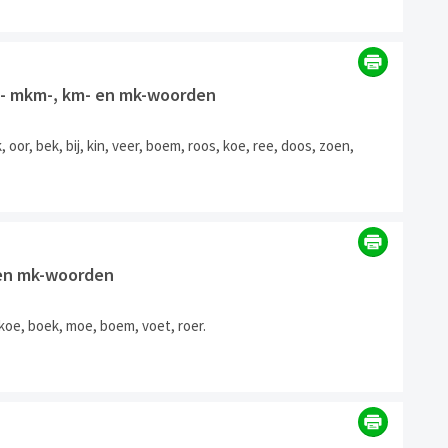
1] - mkm-, km- en mk-woorden
 oor, bek, bij, kin, veer, boem, roos, koe, ree, doos, zoen,
 en mk-woorden
koe, boek, moe, boem, voet, roer.