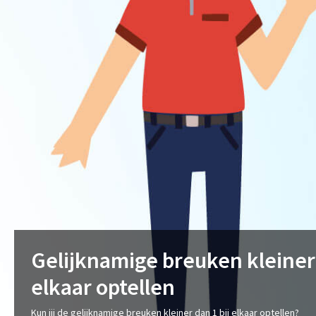
Gelijknamige breuken kleiner 
elkaar optellen
Kun jij de gelijknamige breuken kleiner dan 1 bij elkaar optellen?