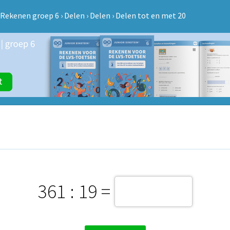
Rekenen groep 6
›
Delen
›
Delen
›
Delen tot en met 20
361 : 19 =